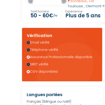
,
Bordeaux
Lot
Toulouse
,
Clermont-F
Tarif horaire
Expérience
50 - 60€
Plus de 5 ans
/hr
Vérification
Email vérifié
Téléphone vérifié
Assurance Professionnelle disponible
SIRET vérifié
CGV disponibles
Langues parlées
Français
(Bilingue ou natif)