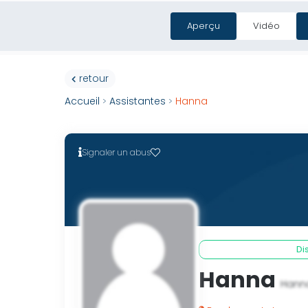
Aperçu
Vidéo
Cas entreprises
Ressource
retour
Accueil
Assistantes
Hanna
>
>
Signaler un abus
Di
Hanna
Hann