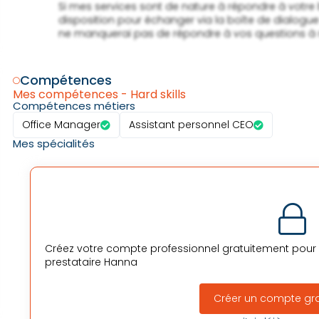
                Si mes services sont de nature à répondre à votre besoin, je me tiens à

                disposition pour échanger via la boîte de dialogue du site SIO. Je

                ne manquerai pas de répondre à vos questions à réception de vos messages.

Compétences
Mes compétences - Hard skills
Compétences métiers
Office Manager
Assistant personnel CEO
Mes spécialités
Créez votre compte professionnel gratuitement pour v
prestataire
Hanna
Créer un compte gr