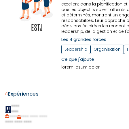
excellent dans la planification e
que les objectifs soient atteints
et déterminés, montrant un engag
responsabilités. Leur approche p
décisions éclairées les rendent 
leadership, de la gestion et de l'
Les 4 grandes forces
Leadership
Organisation
F
Ce que j'ajoute
lorem ipsum dolor
Expériences
****
****
****
**** **** ****
**** **** ****