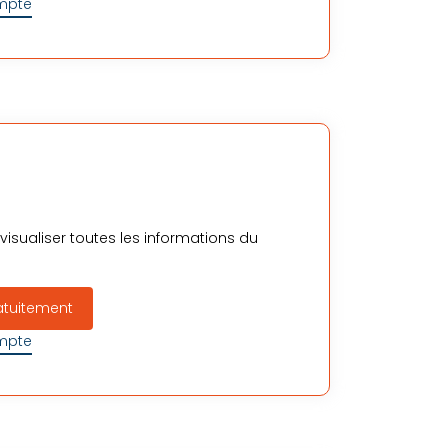
ompte
isualiser toutes les informations du
atuitement
ompte