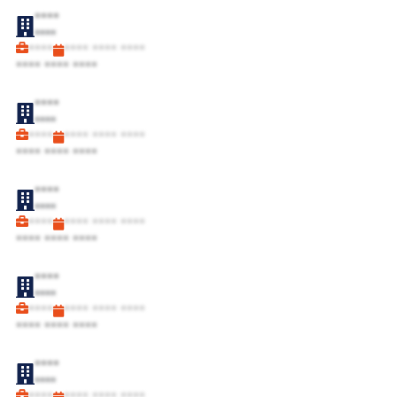
****
****
****
**** **** ****
**** **** ****
****
****
****
**** **** ****
**** **** ****
****
****
****
**** **** ****
**** **** ****
****
****
****
**** **** ****
**** **** ****
****
****