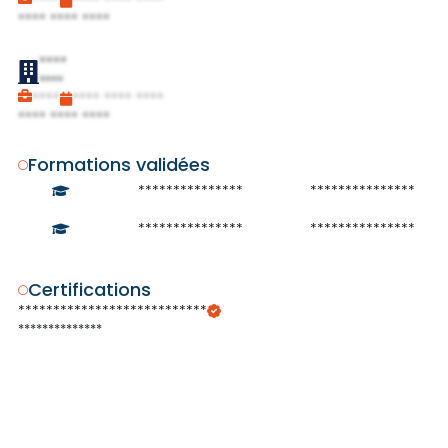
****
**** **** ****
**** **** ****
****
****
****
**** **** ****
**** **** ****
Formations validées
***************
***************
***************
***************
Certifications
***************************
**************