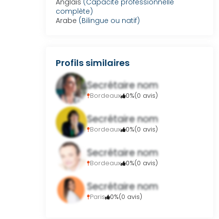
Anglais
(Capacité professionnelle 
complète)
Arabe
(Bilingue ou natif)
Profils similaires
Secrétaire nom
Bordeaux
0%
(0 avis)
Secrétaire nom
Bordeaux
0%
(0 avis)
Secrétaire nom
Bordeaux
0%
(0 avis)
Secrétaire nom
Paris
0%
(0 avis)