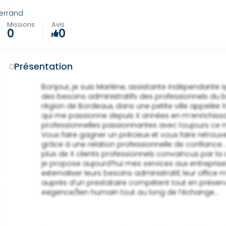
errand
Missions
Avis
0
0
Présentation
                Bonjour, je suis Marlène, assistante indépendante spécialisée dans la gestion

                des besoins administratifs des professionnels du bâtiment et du BTP dans la

                région de Bordeaux, dans une petite ville appelée X. J’exerce cette profession

                qui me passionne depuis X années en m’enrichissant de nouvelles rencontres

                professionnelles passionnantes avec toujours ce même goût du service. Mon but :

                Vous faire gagner un précieux et vous faire retrouver cette sérénité oubliée

                grâce à une relation professionnelle de confiance. J’ai déjà accompagné

                plus de X clients professionnels convaincus par la qualité de mes services et

                je propose aujourd’hui mes services aux entreprises qui cherchent à

                externaliser leurs besoins administratif, leur office management ..

                auprès d’un prestataire compétent tout en préservant un équilibre

                exigence/lien humain tout au long de l’échange... 