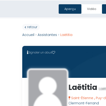
Aperçu
Vidéo
Cas entreprises
Ressource
retour
Accueil
Assistantes
Laëtitia
>
>
Signaler un abus
Laëtitia
Laët
,
Saint-Étienne
Puy-
Clermont-Ferrand