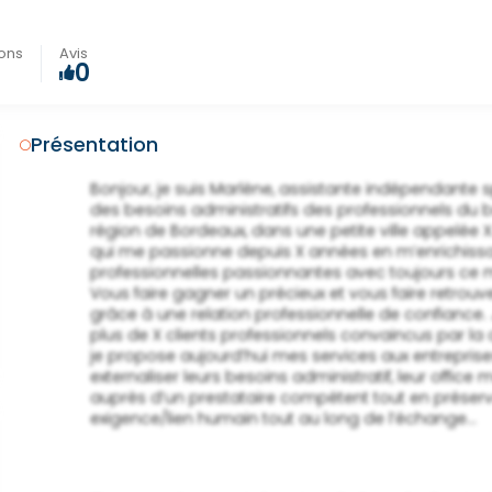
ions
Avis
0
Présentation
                Bonjour, je suis Marlène, assistante indépendante spécialisée dans la gestion

                des besoins administratifs des professionnels du bâtiment et du BTP dans la

                région de Bordeaux, dans une petite ville appelée X. J’exerce cette profession

                qui me passionne depuis X années en m’enrichissant de nouvelles rencontres

                professionnelles passionnantes avec toujours ce même goût du service. Mon but :

                Vous faire gagner un précieux et vous faire retrouver cette sérénité oubliée

                grâce à une relation professionnelle de confiance. J’ai déjà accompagné

                plus de X clients professionnels convaincus par la qualité de mes services et

                je propose aujourd’hui mes services aux entreprises qui cherchent à

                externaliser leurs besoins administratif, leur office management ..

                auprès d’un prestataire compétent tout en préservant un équilibre

                exigence/lien humain tout au long de l’échange... 