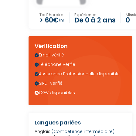
Tarif horaire
Expérience
Miss
> 60€
De 0 à 2 ans
0
/hr
Vérification
Email vérifié
Téléphone vérifié
Assurance Professionnelle disponible
SIRET vérifié
CGV disponibles
Langues parlées
Anglais
(Compétence intermédiaire)