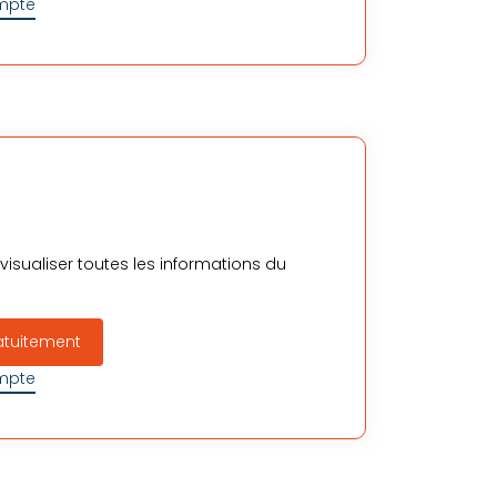
ompte
isualiser toutes les informations du
atuitement
ompte