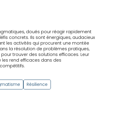
ragmatiques, doués pour réagir rapidement
éfis concrets. Ils sont énergiques, audacieux
iant les activités qui procurent une montée
dans la résolution de problèmes pratiques,
ue pour trouver des solutions efficaces. Leur
e les rend efficaces dans des
ompétitifs.
gmatisme
Résilience