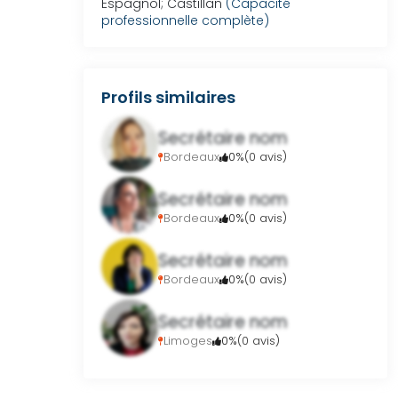
Espagnol; Castillan
(Capacité 
professionnelle complète)
Profils similaires
Secrétaire nom
Bordeaux
0%
(0 avis)
Secrétaire nom
Bordeaux
0%
(0 avis)
Secrétaire nom
Bordeaux
0%
(0 avis)
Secrétaire nom
Limoges
0%
(0 avis)