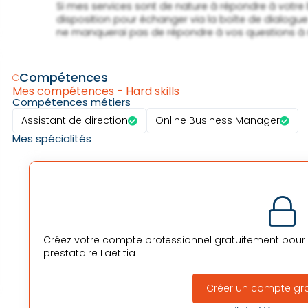
                Si mes services sont de nature à répondre à votre besoin, je me tiens à

                disposition pour échanger via la boîte de dialogue du site SIO. Je

                ne manquerai pas de répondre à vos questions à réception de vos messages.

Compétences
Mes compétences - Hard skills
Compétences métiers
Assistant de direction
Online Business Manager
Mes spécialités
Créez votre compte professionnel gratuitement pour v
prestataire
Laëtitia
Créer un compte gr