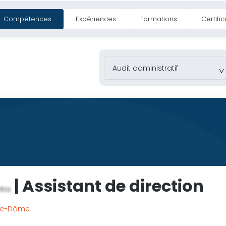
Compétences
Expériences
Formations
Certific
s Assistants
Missions
Adhésion Prestataire
| Assistant de direction
itia
de-Dôme