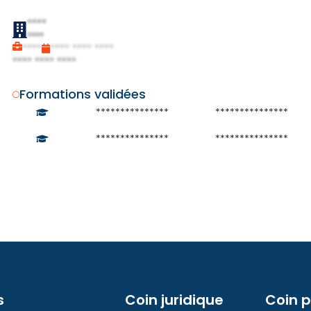
****
****
****
**** **** ****
**** **** ****
Formations validées
***************
***************
***************
***************
s
Coin juridique
Coin 