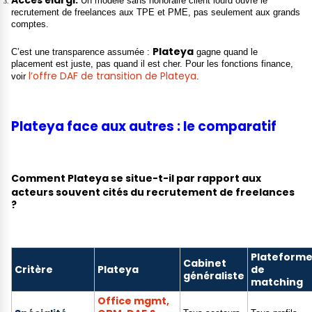
Un modèle sans honoraire client lourd ouvre le
recrutement de freelances aux TPE et PME, pas seulement aux grands
comptes.
Plateya
C’est une transparence assumée :
gagne quand le
placement est juste, pas quand il est cher. Pour les fonctions finance,
l’offre DAF de transition de Plateya
voir
.
Plateya face aux autres : le comparatif
Comment
Plateya
se situe-t-il par rapport aux
acteurs souvent cités du recrutement de freelances
?
Plateform
Cabinet
Critère
Plateya
de
généraliste
matching
Office mgmt,