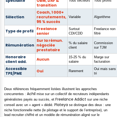
Spécialité
OBM, DAF &
Tous secteurs
Tous profils
transition
Coach, 1 000+
Sélection
recrutements,
Variable
Algorithme
95 % succès
Freelance
Surtout
Freelance non
Type de profil
senior
CDI/CDD
filtré
Sur la rémun.
% du salaire
Commission
Rémunération
négociée
client
sur TJM
prestataire
Honoraire
15-25 % du
Marge sur
Aucun
client add.
salaire
facturation
Accessible
Oui mais sans
Oui
Rarement
TPE/PME
tri
Deux références fréquemment listées illustrent les approches
Achil
concurrentes :
mise sur un collectif de recruteurs indépendants
Freelance Addict
généralistes payés au succès, et
sur une niche
Plateya
conseil avec un « agent » dédié.
se distingue des deux : une
niche fonctionnelle nette (le pilotage et le support de l’entreprise), un
lead recruiter chiffré et un modèle de rémunération aligné sur le