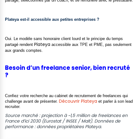
partagé, sélectionnés par un coach, et se rémunère avec le prestataire.
Plateya est-il accessible aux petites entreprises ?
Oui. Le modèle sans honoraire client lourd et le principe du temps
Plateya
partagé rendent
accessible aux TPE et PME, pas seulement
aux grands comptes.
Besoin d’un freelance senior, bien recruté
?
Confiez votre recherche au cabinet de recrutement de freelances qui
Découvrir Plateya
challenge avant de présenter.
et parler à son lead
recruiter.
Source marché : projection à ~1,5 million de freelances en
France d’ici 2030 (Eurostat / INSEE / Malt). Données de
performance : données propriétaires Plateya.