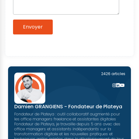
Envoyer
2426 articles
Damien GRANGIENS - Fondateur de Plateya
Fondateur de Plateya : outil collaboratif augmenté pour
les office managers freelance et assistantes digitales
Fondateur de Plateya, je travaille depuis 5 ans avec des
office managers et assistants indépendants sur la
transformation digitale et les nouvelles pratiques et
techniques agiles exigées dans le développement de leur