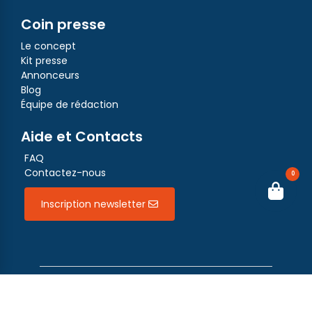
Coin presse
Le concept
Kit presse
Annonceurs
Blog
Équipe de rédaction
Aide et Contacts
FAQ
Contactez-nous
0
Inscription newsletter
Plateya, propriété exclusive de DGofficehub, Siret n° 978 160 026 domiciliée 9 rue des
colonnes 75002 Paris