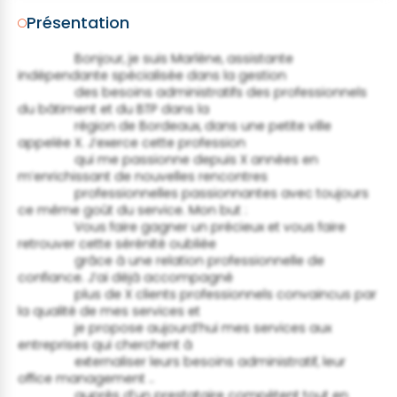
Présentation
                Bonjour, je suis Marlène, assistante 
indépendante spécialisée dans la gestion

                des besoins administratifs des professionnels 
du bâtiment et du BTP dans la

                région de Bordeaux, dans une petite ville 
appelée X. J’exerce cette profession

                qui me passionne depuis X années en 
m’enrichissant de nouvelles rencontres

                professionnelles passionnantes avec toujours 
ce même goût du service. Mon but :

                Vous faire gagner un précieux et vous faire 
retrouver cette sérénité oubliée

                grâce à une relation professionnelle de 
confiance. J’ai déjà accompagné

                plus de X clients professionnels convaincus par 
la qualité de mes services et

                je propose aujourd’hui mes services aux 
entreprises qui cherchent à

                externaliser leurs besoins administratif, leur 
office management ..

                auprès d’un prestataire compétent tout en 