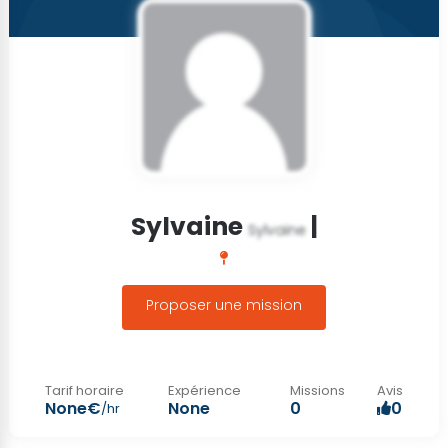
Sylvaine
|
Sylvaine
Proposer une mission
Tarif horaire
Expérience
Missions
Avis
None€
None
0
0
/hr