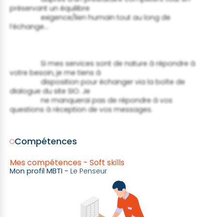
préservant un équilibre

                exigence/lien humain tout au long de 
l’échange... 
                Si mes services sont de nature à répondre à 
votre besoin, je me tiens à

                disposition pour échanger via la boîte de 
dialogue du site SIO. Je

                ne manquerai pas de répondre à vos 
questions à réception de vos messages.

Compétences
Mes compétences - Soft skills
Mon profil MBTI -
Le Penseur