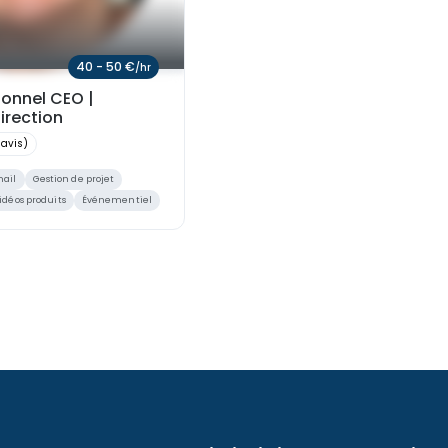
40 - 50 €
/hr
sonnel CEO |
irection
 avis)
mail
Gestion de projet
idéos produits
Événementiel