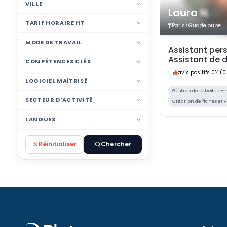
VILLE
Laura
N.
TARIF HORAIRE HT
Paris
/
Guadeloupe
MODE DE TRAVAIL
Assistant per
Assistant de d
COMPÉTENCES CLÉS
avis positifs 0%
(0
LOGICIEL MAÎTRISÉ
Gestion de la boîte e-
SECTEUR D'ACTIVITÉ
Création de fiches et v
LANGUES
Réinitialiser
Chercher