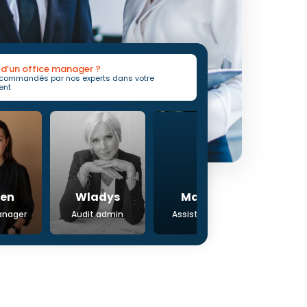
 d’un office manager ?
recommandés par nos experts dans votre
ent
dys
Marine
MARC
admin
Assistant PME
Office Manager