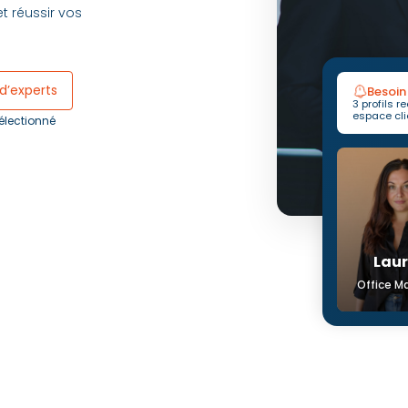
et réussir vos
s
 d’experts
Besoin
3 profils 
espace cli
Lauren
Wla
Office Manager
Audit 