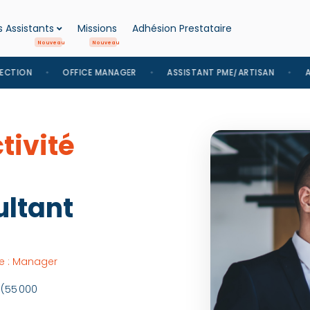
 Assistants
Missions
Adhésion Prestataire
OFFICE MANAGER
ASSISTANT PME/ARTISAN
AUDIT ADMI
tivité
ltant
ce : Manager
 (55 000